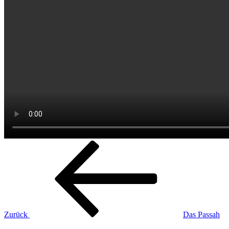
Beitragsnavigation
Vorheriger
Beitrag
Zurück
Das Passah